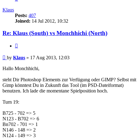
Klaus
Posts:
407
Joined:
14 Jul 2012, 10:32
Re: Klaus (South) vs Monchhichi (North)
Quote
Post
by
Klaus
»
17 Aug 2013, 12:03
Hallo Monchhichi,
steht Dir Photoshop Elements zur Verfügung oder GIMP? Selbst mit
Gimp könntest Du in Zukunft das Tool (im PSD-Dateiformat)
benutzen. Ich lade die momentane Spielposition hoch.
Turn 19:
B725 - 702 => 5
N123 - B702 => 6
Bn702 - 701 => 1
N146 - 148 => 2
N124 - 149 => 3