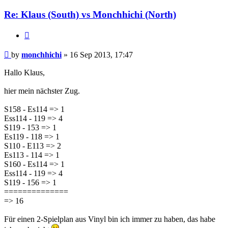
Re: Klaus (South) vs Monchhichi (North)
Quote
Post
by
monchhichi
»
16 Sep 2013, 17:47
Hallo Klaus,
hier mein nächster Zug.
S158 - Es114 => 1
Ess114 - 119 => 4
S119 - 153 => 1
Es119 - 118 => 1
S110 - E113 => 2
Es113 - 114 => 1
S160 - Es114 => 1
Ess114 - 119 => 4
S119 - 156 => 1
==============
=> 16
Für einen 2-Spielplan aus Vinyl bin ich immer zu haben, das habe