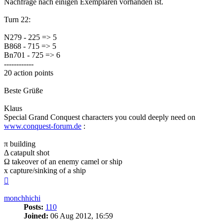
Nachfrage nach einigen Exemplaren vorhanden ist.
Turn 22:
N279 - 225 => 5
B868 - 715 => 5
Bn701 - 725 => 6
------------
20 action points
Beste Grüße
Klaus
Special Grand Conquest characters you could deeply need on
www.conquest-forum.de
:
π building
Δ catapult shot
Ω takeover of an enemy camel or ship
x capture/sinking of a ship
Top
monchhichi
Posts:
110
Joined:
06 Aug 2012, 16:59