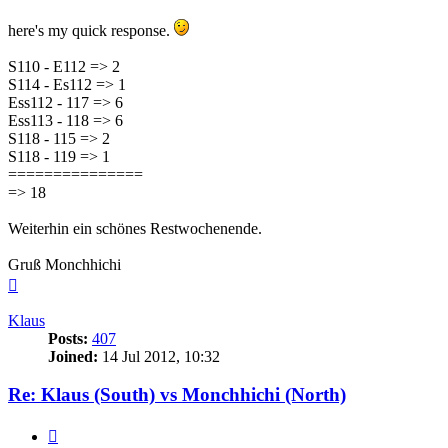
here's my quick response.
S110 - E112 => 2
S114 - Es112 => 1
Ess112 - 117 => 6
Ess113 - 118 => 6
S118 - 115 => 2
S118 - 119 => 1
===============
=> 18
Weiterhin ein schönes Restwochenende.
Gruß Monchhichi
Top
Klaus
Posts:
407
Joined:
14 Jul 2012, 10:32
Re: Klaus (South) vs Monchhichi (North)
Quote