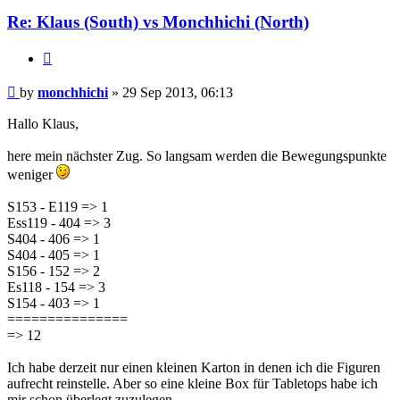
Re: Klaus (South) vs Monchhichi (North)
Quote
Post
by
monchhichi
»
29 Sep 2013, 06:13
Hallo Klaus,
here mein nächster Zug. So langsam werden die Bewegungspunkte
weniger
S153 - E119 => 1
Ess119 - 404 => 3
S404 - 406 => 1
S404 - 405 => 1
S156 - 152 => 2
Es118 - 154 => 3
S154 - 403 => 1
===============
=> 12
Ich habe derzeit nur einen kleinen Karton in denen ich die Figuren
aufrecht reinstelle. Aber so eine kleine Box für Tabletops habe ich
mir schon überlegt zuzulegen.