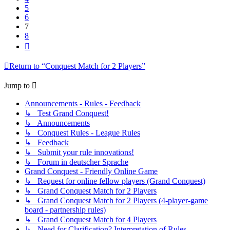
5
6
7
8
Next
Return to “Conquest Match for 2 Players”
Jump to
Announcements - Rules - Feedback
↳ Test Grand Conquest!
↳ Announcements
↳ Conquest Rules - League Rules
↳ Feedback
↳ Submit your rule innovations!
↳ Forum in deutscher Sprache
Grand Conquest - Friendly Online Game
↳ Request for online fellow players (Grand Conquest)
↳ Grand Conquest Match for 2 Players
↳ Grand Conquest Match for 2 Players (4-player-game
board - partnership rules)
↳ Grand Conquest Match for 4 Players
↳ Need for Clarification? Interpretation of Rules.