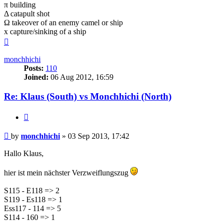
π building
Δ catapult shot
Ω takeover of an enemy camel or ship
x capture/sinking of a ship
Top
monchhichi
Posts:
110
Joined:
06 Aug 2012, 16:59
Re: Klaus (South) vs Monchhichi (North)
Quote
Post
by
monchhichi
»
03 Sep 2013, 17:42
Hallo Klaus,
hier ist mein nächster Verzweiflungszug
S115 - E118 => 2
S119 - Es118 => 1
Ess117 - 114 => 5
S114 - 160 => 1