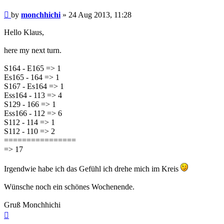
Post
by
monchhichi
»
24 Aug 2013, 11:28
Hello Klaus,
here my next turn.
S164 - E165 => 1
Es165 - 164 => 1
S167 - Es164 => 1
Ess164 - 113 => 4
S129 - 166 => 1
Ess166 - 112 => 6
S112 - 114 => 1
S112 - 110 => 2
================
=> 17
Irgendwie habe ich das Gefühl ich drehe mich im Kreis
Wünsche noch ein schönes Wochenende.
Gruß Monchhichi
Top