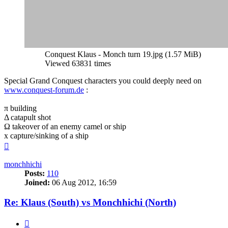
Conquest Klaus - Monch turn 19.jpg (1.57 MiB)
Viewed 63831 times
Special Grand Conquest characters you could deeply need on
www.conquest-forum.de
:
π building
Δ catapult shot
Ω takeover of an enemy camel or ship
x capture/sinking of a ship
Top
monchhichi
Posts:
110
Joined:
06 Aug 2012, 16:59
Re: Klaus (South) vs Monchhichi (North)
Quote