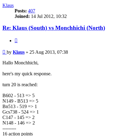
Klaus
Posts:
407
Joined:
14 Jul 2012, 10:32
Re: Klaus (South) vs Monchhichi (North)
Quote
Post
by
Klaus
»
25 Aug 2013, 07:38
Hallo Monchhichi,
here's my quick response.
turn 20 is reached:
B602 - 513 => 5
N149 - B513 => 5
Bn513 - 519 => 1
Gcs738 - 524 => 1
C147 - 145 => 2
N148 - 146 => 2
---------
16 action points