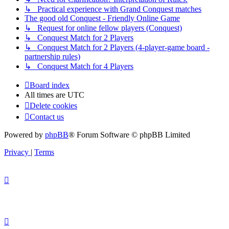
↳ Practical experience with Grand Conquest matches
The good old Conquest - Friendly Online Game
↳ Request for online fellow players (Conquest)
↳ Conquest Match for 2 Players
↳ Conquest Match for 2 Players (4-player-game board -
partnership rules)
↳ Conquest Match for 4 Players
Board index
All times are
UTC
Delete cookies
Contact us
Powered by
phpBB
® Forum Software © phpBB Limited
Privacy
|
Terms