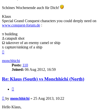
Schönes Wochenende auch für Dich!
Klaus
Special Grand Conquest characters you could deeply need on
www.conquest-forum.de
:
π building
Δ catapult shot
Ω takeover of an enemy camel or ship
x capture/sinking of a ship
Top
monchhichi
Posts:
110
Joined:
06 Aug 2012, 16:59
Re: Klaus (South) vs Monchhichi (North)
Quote
Post
by
monchhichi
»
25 Aug 2013, 10:22
Hello Klaus,