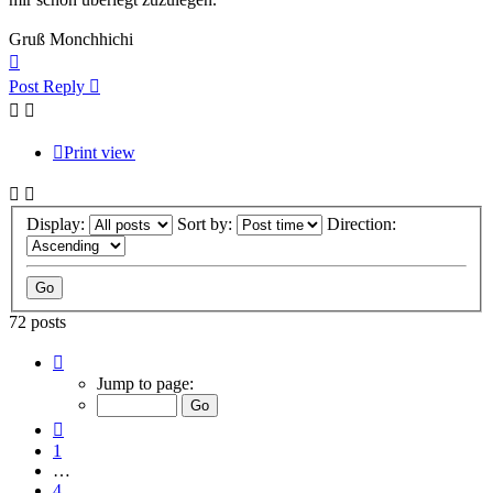
Gruß Monchhichi
Top
Post Reply
Print view
Display:
Sort by:
Direction:
72 posts
Page
7
Jump to page:
of
8
Previous
1
…
4