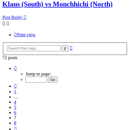
Klaus (South) vs Monchhichi (North)
Post Reply
Print view
Advanced
Search
search
72 posts
Page
7
Jump to page:
of
8
Previous
1
…
4
5
6
7
8
Next