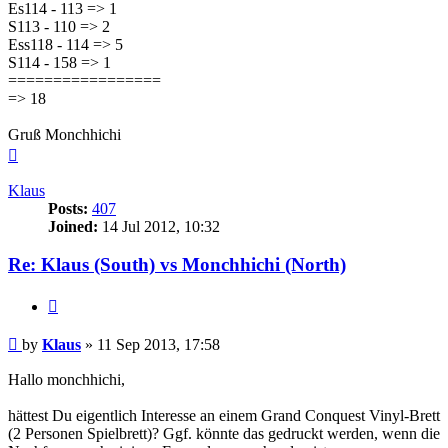
Es114 - 113 => 1
S113 - 110 => 2
Ess118 - 114 => 5
S114 - 158 => 1
=================
=> 18
Gruß Monchhichi
Top
Klaus
Posts:
407
Joined:
14 Jul 2012, 10:32
Re: Klaus (South) vs Monchhichi (North)
Quote
Post
by
Klaus
»
11 Sep 2013, 17:58
Hallo monchhichi,
hättest Du eigentlich Interesse an einem Grand Conquest Vinyl-Brett
(2 Personen Spielbrett)? Ggf. könnte das gedruckt werden, wenn die