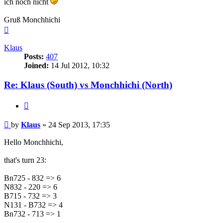
ich noch nicht
Gruß Monchhichi
Top
Klaus
Posts:
407
Joined:
14 Jul 2012, 10:32
Re: Klaus (South) vs Monchhichi (North)
Quote
Post
by
Klaus
»
24 Sep 2013, 17:35
Hello Monchhichi,
that's turn 23:
Bn725 - 832 => 6
N832 - 220 => 6
B715 - 732 => 3
N131 - B732 => 4
Bn732 - 713 => 1
-------------