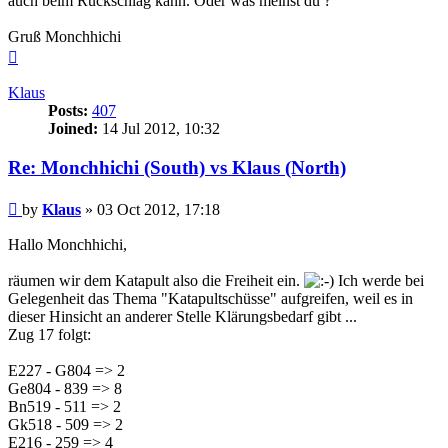
auch beim Rückschlag kann. Oder was meinst du ?
Gruß Monchhichi
Top
Klaus
Posts:
407
Joined:
14 Jul 2012, 10:32
Re: Monchhichi (South) vs Klaus (North)
Post
by
Klaus
»
03 Oct 2012, 17:18
Hallo Monchhichi,
räumen wir dem Katapult also die Freiheit ein.
Ich werde bei
Gelegenheit das Thema "Katapultschüsse" aufgreifen, weil es in
dieser Hinsicht an anderer Stelle Klärungsbedarf gibt ...
Zug 17 folgt:
E227 - G804 => 2
Ge804 - 839 => 8
Bn519 - 511 => 2
Gk518 - 509 => 2
E216 - 259 => 4