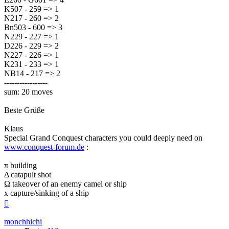
K507 - 259 => 1
N217 - 260 => 2
Bn503 - 600 => 3
N229 - 227 => 1
D226 - 229 => 2
N227 - 226 => 1
K231 - 233 => 1
NB14 - 217 => 2
-----------------
sum: 20 moves
Beste Grüße
Klaus
Special Grand Conquest characters you could deeply need on
www.conquest-forum.de
:
π building
Δ catapult shot
Ω takeover of an enemy camel or ship
x capture/sinking of a ship
Top
monchhichi