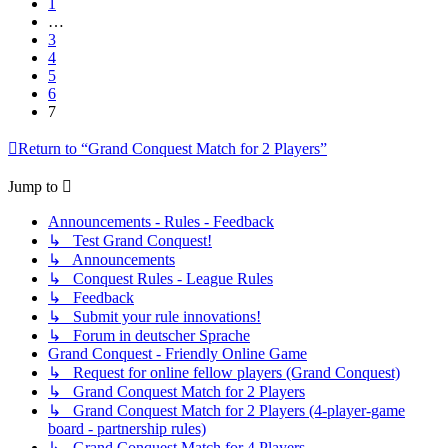
1
…
3
4
5
6
7
Return to “Grand Conquest Match for 2 Players”
Jump to
Announcements - Rules - Feedback
↳ Test Grand Conquest!
↳ Announcements
↳ Conquest Rules - League Rules
↳ Feedback
↳ Submit your rule innovations!
↳ Forum in deutscher Sprache
Grand Conquest - Friendly Online Game
↳ Request for online fellow players (Grand Conquest)
↳ Grand Conquest Match for 2 Players
↳ Grand Conquest Match for 2 Players (4-player-game
board - partnership rules)
↳ Grand Conquest Match for 4 Players