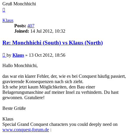
Gruß Monchhichi
Top
Klaus
Posts:
407
Joined:
14 Jul 2012, 10:32
Re: Monchhichi (South) vs Klaus (North)
Post
by
Klaus
»
13 Oct 2012, 18:56
Hallo Monchhichi,
das war ein klarer Fehler, der, wie es bei Conquest häufig passiert,
gravierende Konsequenzen nach sich zieht.
Ich sehe jetzt kaum Möglichkeiten, den Bau einer
Belagerungsmaschine auf meiner Insel zu verhindern. Du hast
gewonnen. Gratuliere!
Beste Grüße
Klaus
Special Grand Conquest characters you could deeply need on
www.conquest-forum.de
: