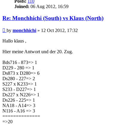
Posts:
110
Joined:
06 Aug 2012, 16:59
Re: Monchhichi (South) vs Klaus (North)
Post
by
monchhichi
»
12 Oct 2012, 17:32
Hallo klaus ,
Hier meine Antwort und der 20. Zug.
Bds716 - 873=> 1
D229 - 280 => 1
Ds873 x D280=> 6
Ds280 - 227=> 2
S227 x K233=> 1
S233 - D227=> 1
Ds227 x N226=> 1
Ds226 - 225=> 1
NA18 - A14=> 3
N116 - A16 => 3
==============
=>20