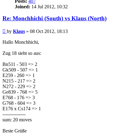
Posts:
407
Joined:
14 Jul 2012, 10:32
Re: Monchhichi (South) vs Klaus (North)
Post
by
Klaus
»
08 Oct 2012, 18:13
Hallo Monchhichi,
Zug 18 sieht so aus:
Bn511 - 503 => 2
Gk509 - 507 => 1
E259 - 260 => 1
N215 - 217 => 2
N272 - 229 => 2
Ge839 - 768 => 5
E768 - 176 => 3
G768 - 604 => 3
E176 x Cs174 => 1
---------------
sum: 20 moves
Beste Grüße