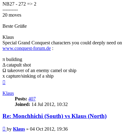
NB27 - 272 => 2
----------
20 moves
Beste Grüße
Klaus
Special Grand Conquest characters you could deeply need on
www.conquest-forum.de
:
π building
Δ catapult shot
Ω takeover of an enemy camel or ship
x capture/sinking of a ship
Top
Klaus
Posts:
407
Joined:
14 Jul 2012, 10:32
Re: Monchhichi (South) vs Klaus (North)
Post
by
Klaus
»
04 Oct 2012, 19:36