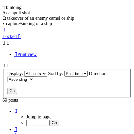
π building
Δ catapult shot
Ω takeover of an enemy camel or ship
x capture/sinking of a ship
Top
Locked
Print view
Display:
Sort by:
Direction:
69 posts
Page
7
Jump to page:
of
7
Previous