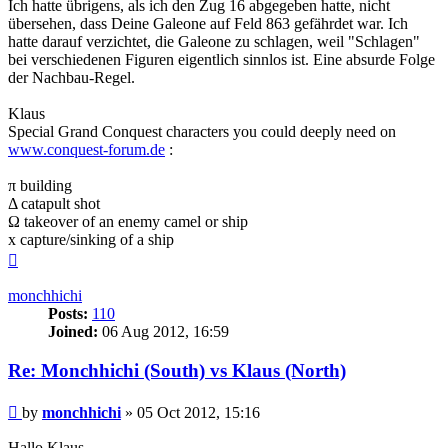
Ich hatte übrigens, als ich den Zug 16 abgegeben hatte, nicht
übersehen, dass Deine Galeone auf Feld 863 gefährdet war. Ich
hatte darauf verzichtet, die Galeone zu schlagen, weil "Schlagen"
bei verschiedenen Figuren eigentlich sinnlos ist. Eine absurde Folge
der Nachbau-Regel.
Klaus
Special Grand Conquest characters you could deeply need on
www.conquest-forum.de
:
π building
Δ catapult shot
Ω takeover of an enemy camel or ship
x capture/sinking of a ship
Top
monchhichi
Posts:
110
Joined:
06 Aug 2012, 16:59
Re: Monchhichi (South) vs Klaus (North)
Post
by
monchhichi
»
05 Oct 2012, 15:16
Hallo Klaus,