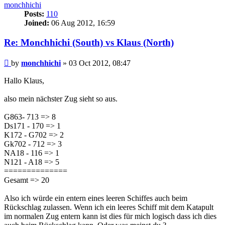
monchhichi
Posts:
110
Joined:
06 Aug 2012, 16:59
Re: Monchhichi (South) vs Klaus (North)
Post
by
monchhichi
»
03 Oct 2012, 08:47
Hallo Klaus,
also mein nächster Zug sieht so aus.
G863- 713 => 8
Ds171 - 170 => 1
K172 - G702 => 2
Gk702 - 712 => 3
NA18 - 116 => 1
N121 - A18 => 5
==============
Gesamt => 20
Also ich würde ein entern eines leeren Schiffes auch beim
Rückschlag zulassen. Wenn ich ein leeres Schiff mit dem Katapult
im normalen Zug entern kann ist dies für mich logisch dass ich dies