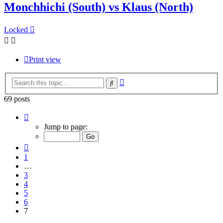
Monchhichi (South) vs Klaus (North)
Locked
Print view
Advanced
Search
search
69 posts
Page
7
Jump to page:
of
7
Previous
1
…
3
4
5
6
7