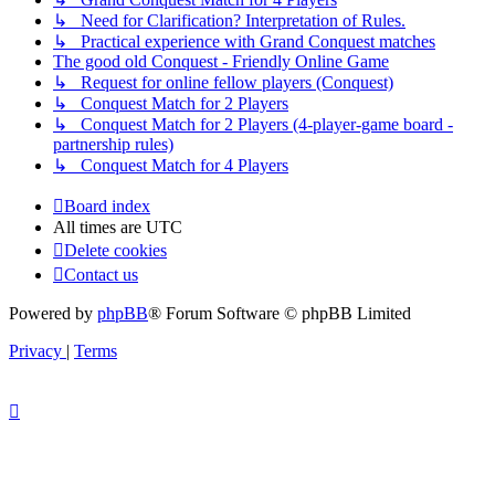
↳ Need for Clarification? Interpretation of Rules.
↳ Practical experience with Grand Conquest matches
The good old Conquest - Friendly Online Game
↳ Request for online fellow players (Conquest)
↳ Conquest Match for 2 Players
↳ Conquest Match for 2 Players (4-player-game board -
partnership rules)
↳ Conquest Match for 4 Players
Board index
All times are
UTC
Delete cookies
Contact us
Powered by
phpBB
® Forum Software © phpBB Limited
Privacy
|
Terms