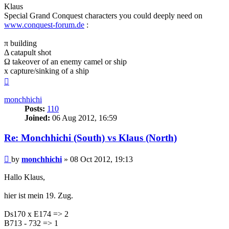
Klaus
Special Grand Conquest characters you could deeply need on
www.conquest-forum.de
:
π building
Δ catapult shot
Ω takeover of an enemy camel or ship
x capture/sinking of a ship
Top
monchhichi
Posts:
110
Joined:
06 Aug 2012, 16:59
Re: Monchhichi (South) vs Klaus (North)
Post
by
monchhichi
»
08 Oct 2012, 19:13
Hallo Klaus,
hier ist mein 19. Zug.
Ds170 x E174 => 2
B713 - 732 => 1