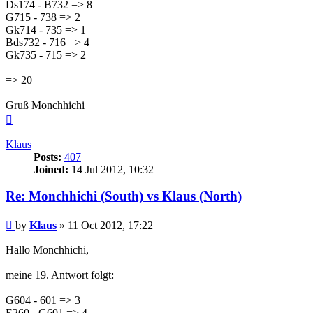
Ds174 - B732 => 8
G715 - 738 => 2
Gk714 - 735 => 1
Bds732 - 716 => 4
Gk735 - 715 => 2
===============
=> 20
Gruß Monchhichi
Top
Klaus
Posts:
407
Joined:
14 Jul 2012, 10:32
Re: Monchhichi (South) vs Klaus (North)
Post
by
Klaus
»
11 Oct 2012, 17:22
Hallo Monchhichi,
meine 19. Antwort folgt:
G604 - 601 => 3
E260 - G601 => 4